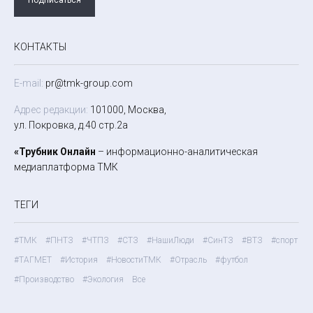
КОНТАКТЫ
E-mail:
pr@tmk-group.com
Адрес редакции:
101000, Москва,
ул. Покровка, д.40 стр.2а
«Трубник Онлайн
– информационно-аналитическая
медиаплатформа ТМК
ТЕГИ
#ТМК
#ПНТЗ
#ЧТПЗ
#СТЗ
#НашиЛюди
#СинТЗ
#ВТЗ
#спорт
#ТАГМЕТ
#История
#НовостиТМК
#Отрасль
#футбол
#Производство
#Экология
Все