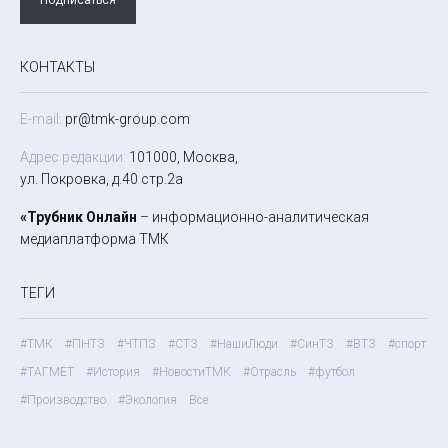
КОНТАКТЫ
E-mail:
pr@tmk-group.com
Адрес редакции:
101000, Москва,
ул. Покровка, д.40 стр.2а
«Трубник Онлайн
– информационно-аналитическая
медиаплатформа ТМК
ТЕГИ
#ТМК
#ПНТЗ
#ЧТПЗ
#СТЗ
#НашиЛюди
#СинТЗ
#ВТЗ
#спорт
#ТАГМЕТ
#История
#НовостиТМК
#Отрасль
#футбол
#Производство
#Экология
Все