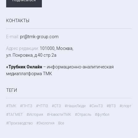
КОНТАКТЫ
E-mail:
pr@tmk-group.com
Адрес редакции:
101000, Москва,
ул. Покровка, д.40 стр.2а
«Трубник Онлайн
– информационно-аналитическая
медиаплатформа ТМК
ТЕГИ
#ТМК
#ПНТЗ
#ЧТПЗ
#СТЗ
#НашиЛюди
#СинТЗ
#ВТЗ
#спорт
#ТАГМЕТ
#История
#НовостиТМК
#Отрасль
#футбол
#Производство
#Экология
Все