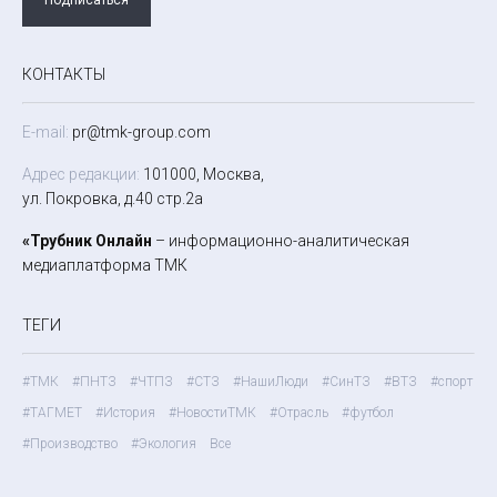
КОНТАКТЫ
E-mail:
pr@tmk-group.com
Адрес редакции:
101000, Москва,
ул. Покровка, д.40 стр.2а
«Трубник Онлайн
– информационно-аналитическая
медиаплатформа ТМК
ТЕГИ
#ТМК
#ПНТЗ
#ЧТПЗ
#СТЗ
#НашиЛюди
#СинТЗ
#ВТЗ
#спорт
#ТАГМЕТ
#История
#НовостиТМК
#Отрасль
#футбол
#Производство
#Экология
Все