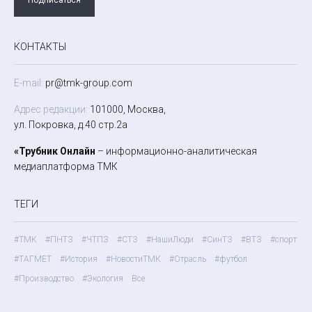
КОНТАКТЫ
E-mail:
pr@tmk-group.com
Адрес редакции:
101000, Москва,
ул. Покровка, д.40 стр.2а
«Трубник Онлайн
– информационно-аналитическая
медиаплатформа ТМК
ТЕГИ
#ТМК
#ПНТЗ
#ЧТПЗ
#СТЗ
#НашиЛюди
#СинТЗ
#ВТЗ
#спорт
#ТАГМЕТ
#История
#НовостиТМК
#Отрасль
#футбол
#Производство
#Экология
Все