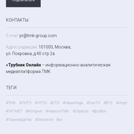
КОНТАКТЫ
E-mail:
pr@tmk-group.com
Адрес редакции:
101000, Москва,
ул. Покровка, д.40 стр.2а
«Трубник Онлайн
– информационно-аналитическая
медиаплатформа ТМК
ТЕГИ
#ТМК
#ПНТЗ
#ЧТПЗ
#СТЗ
#НашиЛюди
#СинТЗ
#ВТЗ
#спорт
#ТАГМЕТ
#История
#НовостиТМК
#Отрасль
#футбол
#Производство
#Экология
Все