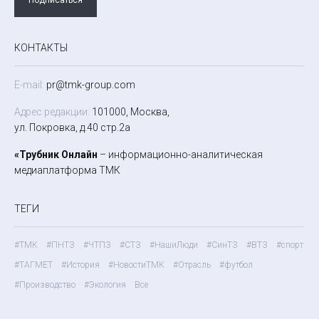
КОНТАКТЫ
E-mail:
pr@tmk-group.com
Адрес редакции:
101000, Москва,
ул. Покровка, д.40 стр.2а
«Трубник Онлайн
– информационно-аналитическая
медиаплатформа ТМК
ТЕГИ
#ТМК
#ПНТЗ
#ЧТПЗ
#СТЗ
#НашиЛюди
#СинТЗ
#ВТЗ
#спорт
#ТАГМЕТ
#История
#НовостиТМК
#Отрасль
#футбол
#Производство
#Экология
Все