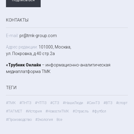
КОНТАКТЫ
E-mail:
pr@tmk-group.com
Адрес редакции:
101000, Москва,
ул. Покровка, д.40 стр.2а
«Трубник Онлайн
– информационно-аналитическая
медиаплатформа ТМК
ТЕГИ
#ТМК
#ПНТЗ
#ЧТПЗ
#СТЗ
#НашиЛюди
#СинТЗ
#ВТЗ
#спорт
#ТАГМЕТ
#История
#НовостиТМК
#Отрасль
#футбол
#Производство
#Экология
Все