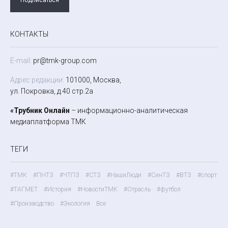
КОНТАКТЫ
E-mail:
pr@tmk-group.com
Адрес редакции:
101000, Москва,
ул. Покровка, д.40 стр.2а
«Трубник Онлайн
– информационно-аналитическая
медиаплатформа ТМК
ТЕГИ
#ТМК
#ПНТЗ
#ЧТПЗ
#СТЗ
#НашиЛюди
#СинТЗ
#ВТЗ
#спорт
#ТАГМЕТ
#История
#НовостиТМК
#Отрасль
#футбол
#Производство
#Экология
Все