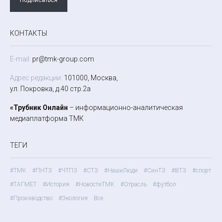
КОНТАКТЫ
E-mail:
pr@tmk-group.com
Адрес редакции:
101000, Москва,
ул. Покровка, д.40 стр.2а
«Трубник Онлайн
– информационно-аналитическая
медиаплатформа ТМК
ТЕГИ
#ТМК
#ПНТЗ
#ЧТПЗ
#СТЗ
#НашиЛюди
#СинТЗ
#ВТЗ
#спорт
#ТАГМЕТ
#История
#НовостиТМК
#Отрасль
#футбол
#Производство
#Экология
Все