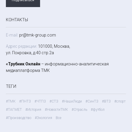
КОНТАКТЫ
E-mail:
pr@tmk-group.com
Адрес редакции:
101000, Москва,
ул. Покровка, д.40 стр.2а
«Трубник Онлайн
– информационно-аналитическая
медиаплатформа ТМК
ТЕГИ
#ТМК
#ПНТЗ
#ЧТПЗ
#СТЗ
#НашиЛюди
#СинТЗ
#ВТЗ
#спорт
#ТАГМЕТ
#История
#НовостиТМК
#Отрасль
#футбол
#Производство
#Экология
Все