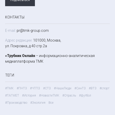
КОНТАКТЫ
E-mail:
pr@tmk-group.com
Адрес редакции:
101000, Москва,
ул. Покровка, д.40 стр.2а
«Трубник Онлайн
– информационно-аналитическая
медиаплатформа ТМК
ТЕГИ
#ТМК
#ПНТЗ
#ЧТПЗ
#СТЗ
#НашиЛюди
#СинТЗ
#ВТЗ
#спорт
#ТАГМЕТ
#История
#НовостиТМК
#Отрасль
#футбол
#Производство
#Экология
Все