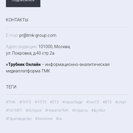
КОНТАКТЫ
E-mail:
pr@tmk-group.com
Адрес редакции:
101000, Москва,
ул. Покровка, д.40 стр.2а
«Трубник Онлайн
– информационно-аналитическая
медиаплатформа ТМК
ТЕГИ
#ТМК
#ПНТЗ
#ЧТПЗ
#СТЗ
#НашиЛюди
#СинТЗ
#ВТЗ
#спорт
#ТАГМЕТ
#История
#НовостиТМК
#Отрасль
#футбол
#Производство
#Экология
Все