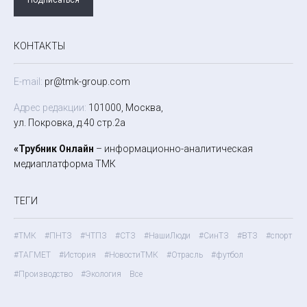
КОНТАКТЫ
E-mail:
pr@tmk-group.com
Адрес редакции:
101000, Москва,
ул. Покровка, д.40 стр.2а
«Трубник Онлайн
– информационно-аналитическая
медиаплатформа ТМК
ТЕГИ
#ТМК
#ПНТЗ
#ЧТПЗ
#СТЗ
#НашиЛюди
#СинТЗ
#ВТЗ
#спорт
#ТАГМЕТ
#История
#НовостиТМК
#Отрасль
#футбол
#Производство
#Экология
Все