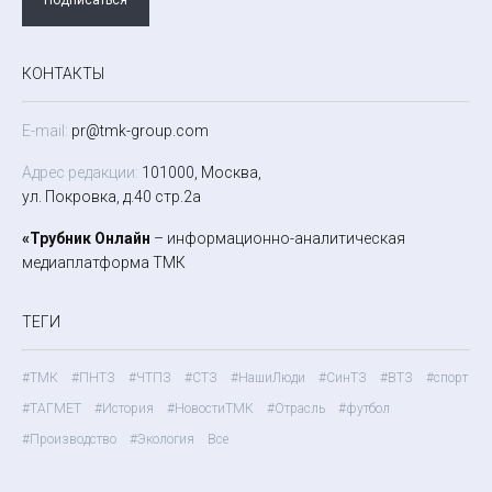
КОНТАКТЫ
E-mail:
pr@tmk-group.com
Адрес редакции:
101000, Москва,
ул. Покровка, д.40 стр.2а
«Трубник Онлайн
– информационно-аналитическая
медиаплатформа ТМК
ТЕГИ
#ТМК
#ПНТЗ
#ЧТПЗ
#СТЗ
#НашиЛюди
#СинТЗ
#ВТЗ
#спорт
#ТАГМЕТ
#История
#НовостиТМК
#Отрасль
#футбол
#Производство
#Экология
Все