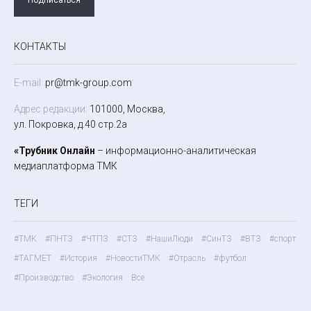
КОНТАКТЫ
E-mail:
pr@tmk-group.com
Адрес редакции:
101000, Москва,
ул. Покровка, д.40 стр.2а
«Трубник Онлайн
– информационно-аналитическая
медиаплатформа ТМК
ТЕГИ
#ТМК
#ПНТЗ
#ЧТПЗ
#СТЗ
#НашиЛюди
#СинТЗ
#ВТЗ
#спорт
#ТАГМЕТ
#История
#НовостиТМК
#Отрасль
#футбол
#Производство
#Экология
Все