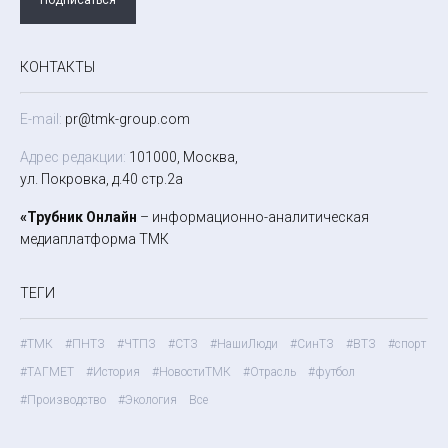
КОНТАКТЫ
E-mail:
pr@tmk-group.com
Адрес редакции:
101000, Москва,
ул. Покровка, д.40 стр.2а
«Трубник Онлайн
– информационно-аналитическая
медиаплатформа ТМК
ТЕГИ
#ТМК
#ПНТЗ
#ЧТПЗ
#СТЗ
#НашиЛюди
#СинТЗ
#ВТЗ
#спорт
#ТАГМЕТ
#История
#НовостиТМК
#Отрасль
#футбол
#Производство
#Экология
Все