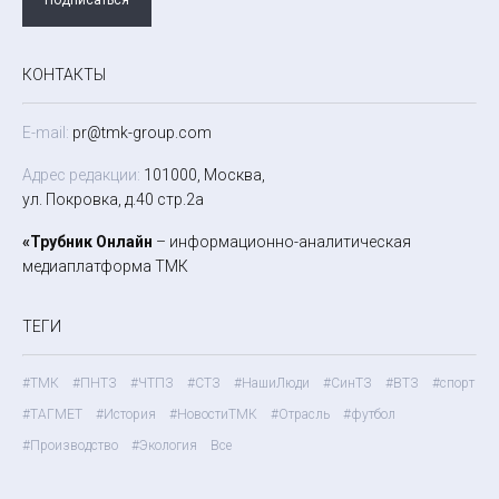
КОНТАКТЫ
E-mail:
pr@tmk-group.com
Адрес редакции:
101000, Москва,
ул. Покровка, д.40 стр.2а
«Трубник Онлайн
– информационно-аналитическая
медиаплатформа ТМК
ТЕГИ
#ТМК
#ПНТЗ
#ЧТПЗ
#СТЗ
#НашиЛюди
#СинТЗ
#ВТЗ
#спорт
#ТАГМЕТ
#История
#НовостиТМК
#Отрасль
#футбол
#Производство
#Экология
Все