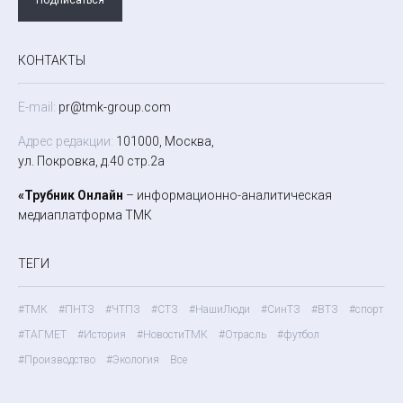
КОНТАКТЫ
E-mail:
pr@tmk-group.com
Адрес редакции:
101000, Москва,
ул. Покровка, д.40 стр.2а
«Трубник Онлайн
– информационно-аналитическая
медиаплатформа ТМК
ТЕГИ
#ТМК
#ПНТЗ
#ЧТПЗ
#СТЗ
#НашиЛюди
#СинТЗ
#ВТЗ
#спорт
#ТАГМЕТ
#История
#НовостиТМК
#Отрасль
#футбол
#Производство
#Экология
Все