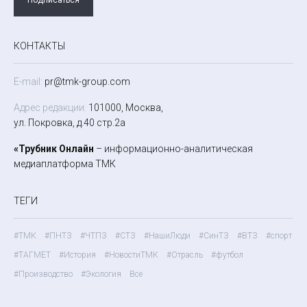
КОНТАКТЫ
E-mail:
pr@tmk-group.com
Адрес редакции:
101000, Москва,
ул. Покровка, д.40 стр.2а
«Трубник Онлайн
– информационно-аналитическая
медиаплатформа ТМК
ТЕГИ
#ТМК
#ПНТЗ
#ЧТПЗ
#СТЗ
#НашиЛюди
#СинТЗ
#ВТЗ
#спорт
#ТАГМЕТ
#История
#НовостиТМК
#Отрасль
#футбол
#Производство
#Экология
Все