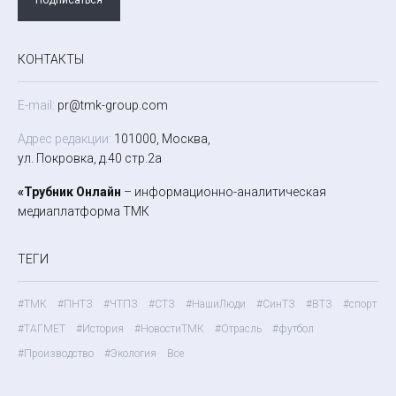
КОНТАКТЫ
E-mail:
pr@tmk-group.com
Адрес редакции:
101000, Москва,
ул. Покровка, д.40 стр.2а
«Трубник Онлайн
– информационно-аналитическая
медиаплатформа ТМК
ТЕГИ
#ТМК
#ПНТЗ
#ЧТПЗ
#СТЗ
#НашиЛюди
#СинТЗ
#ВТЗ
#спорт
#ТАГМЕТ
#История
#НовостиТМК
#Отрасль
#футбол
#Производство
#Экология
Все