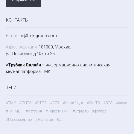
КОНТАКТЫ
E-mail:
pr@tmk-group.com
Адрес редакции:
101000, Москва,
ул. Покровка, д.40 стр.2а
«Трубник Онлайн
– информационно-аналитическая
медиаплатформа ТМК
ТЕГИ
#ТМК
#ПНТЗ
#ЧТПЗ
#СТЗ
#НашиЛюди
#СинТЗ
#ВТЗ
#спорт
#ТАГМЕТ
#История
#НовостиТМК
#Отрасль
#футбол
#Производство
#Экология
Все