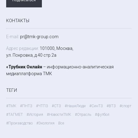
КОНТАКТЫ
E-mail:
pr@tmk-group.com
Адрес редакции:
101000, Москва,
ул. Покровка, д.40 стр.2а
«Трубник Онлайн
– информационно-аналитическая
медиаплатформа ТМК
ТЕГИ
#ТМК
#ПНТЗ
#ЧТПЗ
#СТЗ
#НашиЛюди
#СинТЗ
#ВТЗ
#спорт
#ТАГМЕТ
#История
#НовостиТМК
#Отрасль
#футбол
#Производство
#Экология
Все