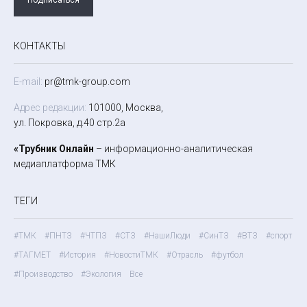
КОНТАКТЫ
E-mail:
pr@tmk-group.com
Адрес редакции:
101000, Москва,
ул. Покровка, д.40 стр.2а
«Трубник Онлайн
– информационно-аналитическая
медиаплатформа ТМК
ТЕГИ
#ТМК
#ПНТЗ
#ЧТПЗ
#СТЗ
#НашиЛюди
#СинТЗ
#ВТЗ
#спорт
#ТАГМЕТ
#История
#НовостиТМК
#Отрасль
#футбол
#Производство
#Экология
Все