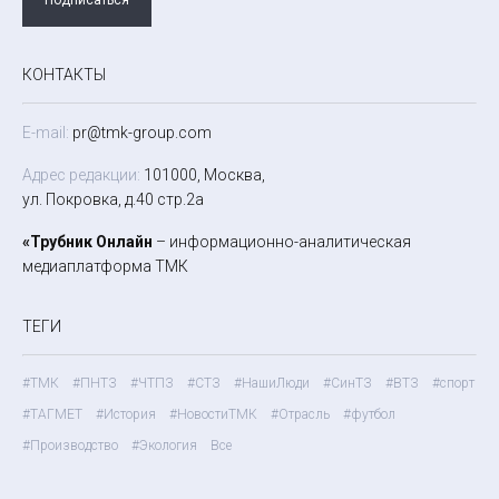
КОНТАКТЫ
E-mail:
pr@tmk-group.com
Адрес редакции:
101000, Москва,
ул. Покровка, д.40 стр.2а
«Трубник Онлайн
– информационно-аналитическая
медиаплатформа ТМК
ТЕГИ
#ТМК
#ПНТЗ
#ЧТПЗ
#СТЗ
#НашиЛюди
#СинТЗ
#ВТЗ
#спорт
#ТАГМЕТ
#История
#НовостиТМК
#Отрасль
#футбол
#Производство
#Экология
Все