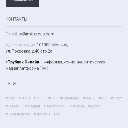
КОНТАКТЫ
E-mail:
pr@tmk-group.com
Адрес редакции:
101000, Москва,
ул. Покровка, д.40 стр.2а
«Трубник Онлайн
– информационно-аналитическая
медиаплатформа ТМК
ТЕГИ
#ТМК
#ПНТЗ
#ЧТПЗ
#СТЗ
#НашиЛюди
#СинТЗ
#ВТЗ
#спорт
#ТАГМЕТ
#История
#НовостиТМК
#Отрасль
#футбол
#Производство
#Экология
Все