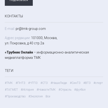
КОНТАКТЫ
E-mail:
pr@tmk-group.com
Адрес редакции:
101000, Москва,
ул. Покровка, д.40 стр.2а
«Трубник Онлайн
– информационно-аналитическая
медиаплатформа ТМК
ТЕГИ
#ТМК
#ПНТЗ
#ЧТПЗ
#СТЗ
#НашиЛюди
#СинТЗ
#ВТЗ
#спорт
#ТАГМЕТ
#История
#НовостиТМК
#Отрасль
#футбол
#Производство
#Экология
Все