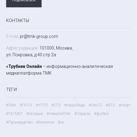
КОНТАКТЫ
E-mail:
pr@tmk-group.com
Адрес редакции:
101000, Москва,
ул. Покровка, д.40 стр.2а
«Трубник Онлайн
– информационно-аналитическая
медиаплатформа ТМК
ТЕГИ
#ТМК
#ПНТЗ
#ЧТПЗ
#СТЗ
#НашиЛюди
#СинТЗ
#ВТЗ
#спорт
#ТАГМЕТ
#История
#НовостиТМК
#Отрасль
#футбол
#Производство
#Экология
Все