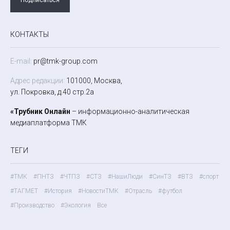
КОНТАКТЫ
E-mail:
pr@tmk-group.com
Адрес редакции:
101000, Москва,
ул. Покровка, д.40 стр.2а
«Трубник Онлайн
– информационно-аналитическая
медиаплатформа ТМК
ТЕГИ
#ТМК
#ПНТЗ
#ЧТПЗ
#СТЗ
#НашиЛюди
#СинТЗ
#ВТЗ
#спорт
#ТАГМЕТ
#История
#НовостиТМК
#Отрасль
#футбол
#Производство
#Экология
Все