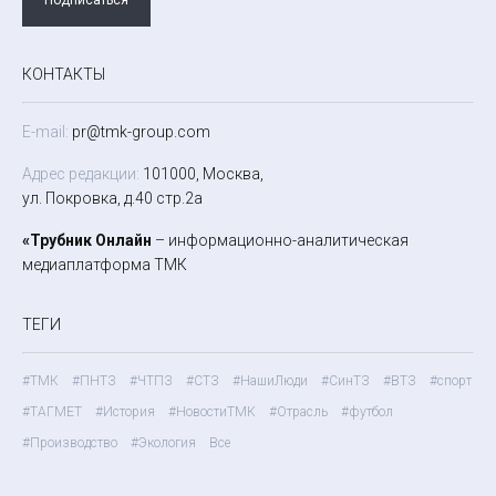
КОНТАКТЫ
E-mail:
pr@tmk-group.com
Адрес редакции:
101000, Москва,
ул. Покровка, д.40 стр.2а
«Трубник Онлайн
– информационно-аналитическая
медиаплатформа ТМК
ТЕГИ
#ТМК
#ПНТЗ
#ЧТПЗ
#СТЗ
#НашиЛюди
#СинТЗ
#ВТЗ
#спорт
#ТАГМЕТ
#История
#НовостиТМК
#Отрасль
#футбол
#Производство
#Экология
Все