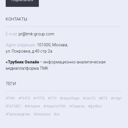
КОНТАКТЫ
E-mail:
pr@tmk-group.com
Адрес редакции:
101000, Москва,
ул. Покровка, д.40 стр.2а
«Трубник Онлайн
– информационно-аналитическая
медиаплатформа ТМК
ТЕГИ
#ТМК
#ПНТЗ
#ЧТПЗ
#СТЗ
#НашиЛюди
#СинТЗ
#ВТЗ
#спорт
#ТАГМЕТ
#История
#НовостиТМК
#Отрасль
#футбол
#Производство
#Экология
Все