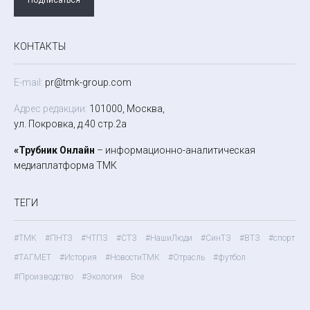
КОНТАКТЫ
E-mail:
pr@tmk-group.com
Адрес редакции:
101000, Москва,
ул. Покровка, д.40 стр.2а
«Трубник Онлайн
– информационно-аналитическая
медиаплатформа ТМК
ТЕГИ
#ТМК
#ПНТЗ
#ЧТПЗ
#СТЗ
#НашиЛюди
#СинТЗ
#ВТЗ
#спорт
#ТАГМЕТ
#История
#НовостиТМК
#Отрасль
#футбол
#Производство
#Экология
Все