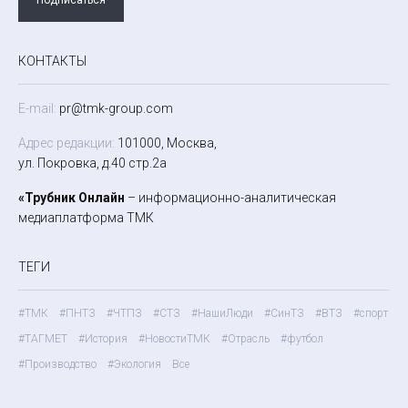
КОНТАКТЫ
E-mail:
pr@tmk-group.com
Адрес редакции:
101000, Москва,
ул. Покровка, д.40 стр.2а
«Трубник Онлайн
– информационно-аналитическая
медиаплатформа ТМК
ТЕГИ
#ТМК
#ПНТЗ
#ЧТПЗ
#СТЗ
#НашиЛюди
#СинТЗ
#ВТЗ
#спорт
#ТАГМЕТ
#История
#НовостиТМК
#Отрасль
#футбол
#Производство
#Экология
Все