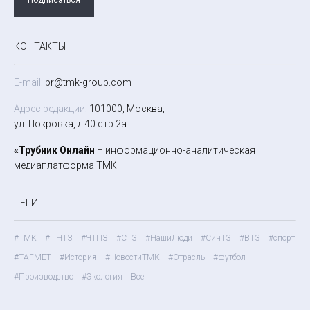
КОНТАКТЫ
E-mail:
pr@tmk-group.com
Адрес редакции:
101000, Москва,
ул. Покровка, д.40 стр.2а
«Трубник Онлайн
– информационно-аналитическая
медиаплатформа ТМК
ТЕГИ
#ТМК
#ПНТЗ
#ЧТПЗ
#СТЗ
#НашиЛюди
#СинТЗ
#ВТЗ
#спорт
#ТАГМЕТ
#История
#НовостиТМК
#Отрасль
#футбол
#Производство
#Экология
Все