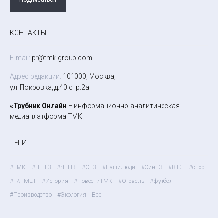
КОНТАКТЫ
E-mail:
pr@tmk-group.com
Адрес редакции:
101000, Москва,
ул. Покровка, д.40 стр.2а
«Трубник Онлайн
– информационно-аналитическая
медиаплатформа ТМК
ТЕГИ
#ТМК
#ПНТЗ
#ЧТПЗ
#СТЗ
#НашиЛюди
#СинТЗ
#ВТЗ
#спорт
#ТАГМЕТ
#История
#НовостиТМК
#Отрасль
#футбол
#Производство
#Экология
Все