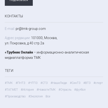
КОНТАКТЫ
E-mail:
pr@tmk-group.com
Адрес редакции:
101000, Москва,
ул. Покровка, д.40 стр.2а
«Трубник Онлайн
– информационно-аналитическая
медиаплатформа ТМК
ТЕГИ
#ТМК
#ПНТЗ
#ЧТПЗ
#СТЗ
#НашиЛюди
#СинТЗ
#ВТЗ
#спорт
#ТАГМЕТ
#История
#НовостиТМК
#Отрасль
#футбол
#Производство
#Экология
Все