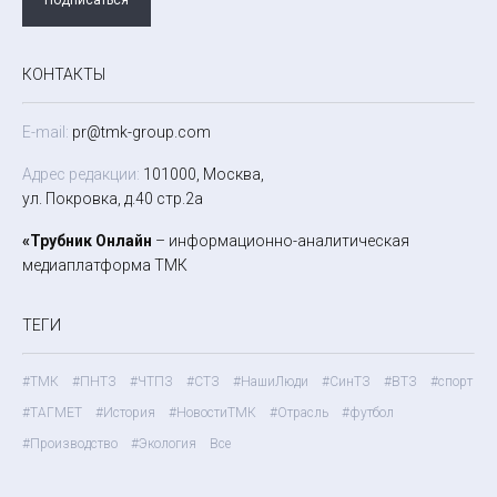
КОНТАКТЫ
E-mail:
pr@tmk-group.com
Адрес редакции:
101000, Москва,
ул. Покровка, д.40 стр.2а
«Трубник Онлайн
– информационно-аналитическая
медиаплатформа ТМК
ТЕГИ
#ТМК
#ПНТЗ
#ЧТПЗ
#СТЗ
#НашиЛюди
#СинТЗ
#ВТЗ
#спорт
#ТАГМЕТ
#История
#НовостиТМК
#Отрасль
#футбол
#Производство
#Экология
Все