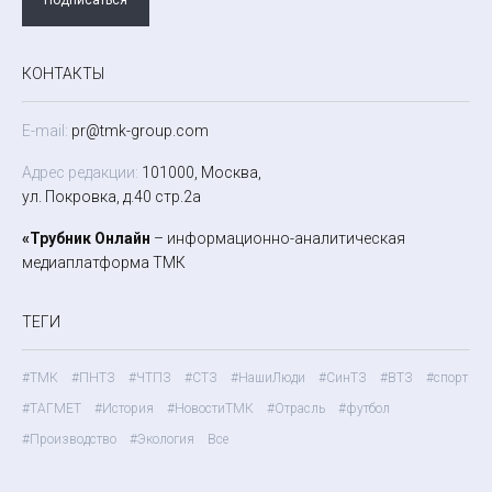
КОНТАКТЫ
E-mail:
pr@tmk-group.com
Адрес редакции:
101000, Москва,
ул. Покровка, д.40 стр.2а
«Трубник Онлайн
– информационно-аналитическая
медиаплатформа ТМК
ТЕГИ
#ТМК
#ПНТЗ
#ЧТПЗ
#СТЗ
#НашиЛюди
#СинТЗ
#ВТЗ
#спорт
#ТАГМЕТ
#История
#НовостиТМК
#Отрасль
#футбол
#Производство
#Экология
Все