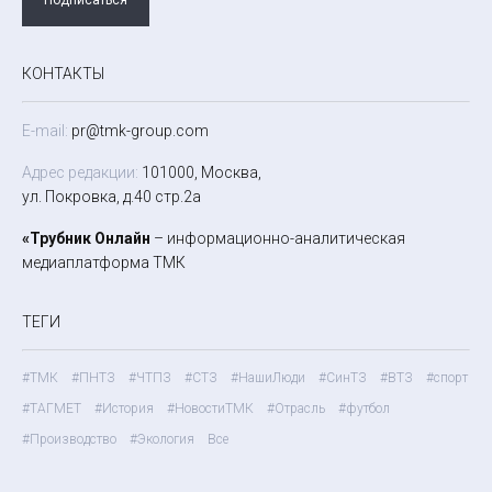
КОНТАКТЫ
E-mail:
pr@tmk-group.com
Адрес редакции:
101000, Москва,
ул. Покровка, д.40 стр.2а
«Трубник Онлайн
– информационно-аналитическая
медиаплатформа ТМК
ТЕГИ
#ТМК
#ПНТЗ
#ЧТПЗ
#СТЗ
#НашиЛюди
#СинТЗ
#ВТЗ
#спорт
#ТАГМЕТ
#История
#НовостиТМК
#Отрасль
#футбол
#Производство
#Экология
Все