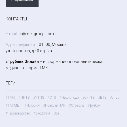
КОНТАКТЫ
E-mail:
pr@tmk-group.com
Адрес редакции:
101000, Москва,
ул. Покровка, д.40 стр.2а
«Трубник Онлайн
– информационно-аналитическая
медиаплатформа ТМК
ТЕГИ
#ТМК
#ПНТЗ
#ЧТПЗ
#СТЗ
#НашиЛюди
#СинТЗ
#ВТЗ
#спорт
#ТАГМЕТ
#История
#НовостиТМК
#Отрасль
#футбол
#Производство
#Экология
Все