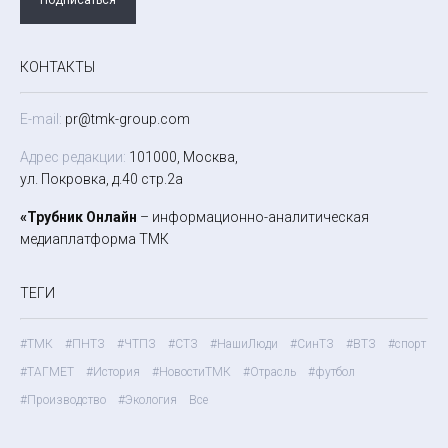
КОНТАКТЫ
E-mail:
pr@tmk-group.com
Адрес редакции:
101000, Москва,
ул. Покровка, д.40 стр.2а
«Трубник Онлайн
– информационно-аналитическая
медиаплатформа ТМК
ТЕГИ
#ТМК
#ПНТЗ
#ЧТПЗ
#СТЗ
#НашиЛюди
#СинТЗ
#ВТЗ
#спорт
#ТАГМЕТ
#История
#НовостиТМК
#Отрасль
#футбол
#Производство
#Экология
Все