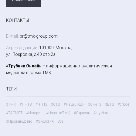
КОНТАКТЫ
E-mail:
pr@tmk-group.com
Адрес редакции:
101000, Москва,
ул. Покровка, д.40 стр.2а
«Трубник Онлайн
– информационно-аналитическая
медиаплатформа ТМК
ТЕГИ
#ТМК
#ПНТЗ
#ЧТПЗ
#СТЗ
#НашиЛюди
#СинТЗ
#ВТЗ
#спорт
#ТАГМЕТ
#История
#НовостиТМК
#Отрасль
#футбол
#Производство
#Экология
Все