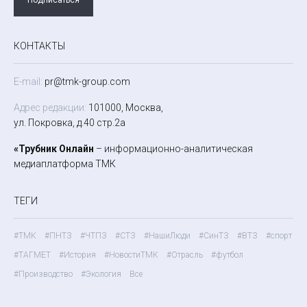
КОНТАКТЫ
E-mail:
pr@tmk-group.com
Адрес редакции:
101000, Москва,
ул. Покровка, д.40 стр.2а
«Трубник Онлайн
– информационно-аналитическая
медиаплатформа ТМК
ТЕГИ
#ТМК
#ПНТЗ
#ЧТПЗ
#СТЗ
#НашиЛюди
#СинТЗ
#ВТЗ
#спорт
#ТАГМЕТ
#История
#НовостиТМК
#Отрасль
#футбол
#Производство
#Экология
Все