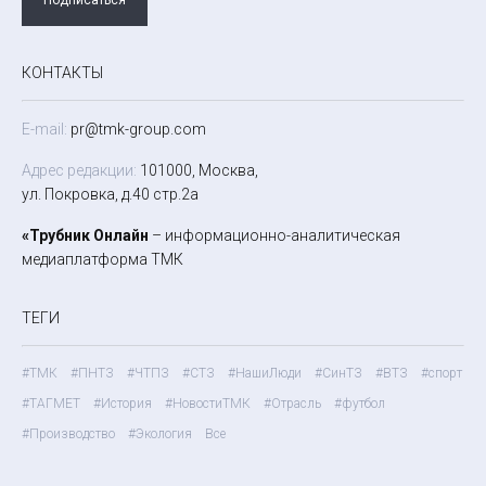
КОНТАКТЫ
E-mail:
pr@tmk-group.com
Адрес редакции:
101000, Москва,
ул. Покровка, д.40 стр.2а
«Трубник Онлайн
– информационно-аналитическая
медиаплатформа ТМК
ТЕГИ
#ТМК
#ПНТЗ
#ЧТПЗ
#СТЗ
#НашиЛюди
#СинТЗ
#ВТЗ
#спорт
#ТАГМЕТ
#История
#НовостиТМК
#Отрасль
#футбол
#Производство
#Экология
Все