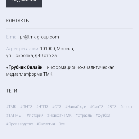
КОНТАКТЫ
E-mail:
pr@tmk-group.com
Адрес редакции:
101000, Москва,
ул. Покровка, д.40 стр.2а
«Трубник Онлайн
– информационно-аналитическая
медиаплатформа ТМК
ТЕГИ
#ТМК
#ПНТЗ
#ЧТПЗ
#СТЗ
#НашиЛюди
#СинТЗ
#ВТЗ
#спорт
#ТАГМЕТ
#История
#НовостиТМК
#Отрасль
#футбол
#Производство
#Экология
Все