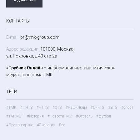
КОНТАКТЫ
E-mail:
pr@tmk-group.com
Адрес редакции:
101000, Москва,
ул. Покровка, д.40 стр.2а
«Трубник Онлайн
– информационно-аналитическая
медиаплатформа ТМК
ТЕГИ
#ТМК
#ПНТЗ
#ЧТПЗ
#СТЗ
#НашиЛюди
#СинТЗ
#ВТЗ
#спорт
#ТАГМЕТ
#История
#НовостиТМК
#Отрасль
#футбол
#Производство
#Экология
Все