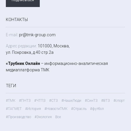
КОНТАКТЫ
E-mail:
pr@tmk-group.com
Адрес редакции:
101000, Москва,
ул. Покровка, д.40 стр.2а
«Трубник Онлайн
– информационно-аналитическая
медиаплатформа ТМК
ТЕГИ
#ТМК
#ПНТЗ
#ЧТПЗ
#СТЗ
#НашиЛюди
#СинТЗ
#ВТЗ
#спорт
#ТАГМЕТ
#История
#НовостиТМК
#Отрасль
#футбол
#Производство
#Экология
Все