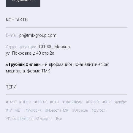
КОНТАКТЫ
E-mail:
pr@tmk-group.com
Адрес редакции:
101000, Москва,
ул. Покровка, д.40 стр.2а
«Трубник Онлайн
– информационно-аналитическая
медиаплатформа ТМК
ТЕГИ
#ТМК
#ПНТЗ
#ЧТПЗ
#СТЗ
#НашиЛюди
#СинТЗ
#ВТЗ
#спорт
#ТАГМЕТ
#История
#НовостиТМК
#Отрасль
#футбол
#Производство
#Экология
Все