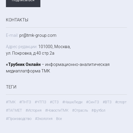
КОНТАКТЫ
E-mail:
pr@tmk-group.com
Адрес редакции:
101000, Москва,
ул. Покровка, д.40 стр.2а
«Трубник Онлайн
– информационно-аналитическая
медиаплатформа ТМК
ТЕГИ
#ТМК
#ПНТЗ
#ЧТПЗ
#СТЗ
#НашиЛюди
#СинТЗ
#ВТЗ
#спорт
#ТАГМЕТ
#История
#НовостиТМК
#Отрасль
#футбол
#Производство
#Экология
Все