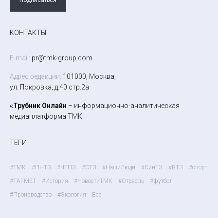
КОНТАКТЫ
E-mail:
pr@tmk-group.com
Адрес редакции:
101000, Москва,
ул. Покровка, д.40 стр.2а
«Трубник Онлайн
– информационно-аналитическая
медиаплатформа ТМК
ТЕГИ
#ТМК
#ПНТЗ
#ЧТПЗ
#СТЗ
#НашиЛюди
#СинТЗ
#ВТЗ
#спорт
#ТАГМЕТ
#История
#НовостиТМК
#Отрасль
#футбол
#Производство
#Экология
Все